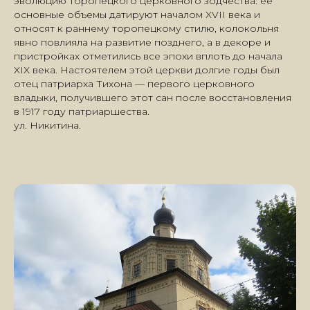
эволюцию торопецкого церковного зодчества: её
УСЛУГИ
ЭКО-ФЕРМА
основные объемы датируют началом XVII века и
ТОРОПЕЦ
БЛОГ
относят к раннему торопецкому стилю, колокольня
АКЦИИ
КОНТАКТЫ
явно повлияла на развитие позднего, а в декоре и
пристройках отметились все эпохи вплоть до начала
XIX века. Настоятелем этой церкви долгие годы был
Бронирование
отец патриарха Тихона — первого церковного
владыки, получившего этот сан после восстановления
в 1917 году патриаршества.
Выберите место онлайн в
ул. Никитина.
нашем сервисе бронирования
+ 7 (495)135-35-58
toro.polis@yandex.ru