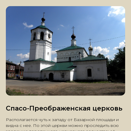
Отдых на природе в
Торополисе у оз.Кудринское
Спасо-Преображенская церковь
О НАС
КАРТА ТОРОПОЛИСА
Располагается чуть к западу от Базарной площади и
видна с нее. По этой церкви можно проследить всю
РАЗМЕЩЕНИЕ
ГАЛЕРЕЯ